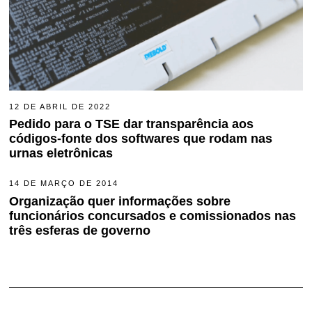
12 DE ABRIL DE 2022
4
D
Pedido para o TSE dar transparência aos
E
códigos-fonte dos softwares que rodam nas
A
G
urnas eletrônicas
O
S
T
14 DE MARÇO DE 2014
2
O
2
Organização quer informações sobre
D
D
E
funcionários concursados e comissionados nas
E
2
D
três esferas de governo
0
E
2
Z
2
E
M
B
R
O
D