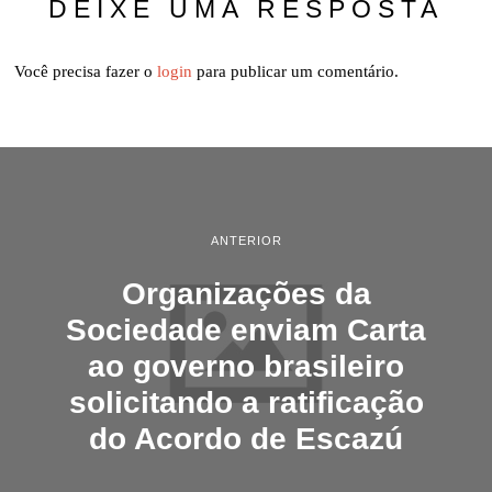
DEIXE UMA RESPOSTA
E
2
0
1
Você precisa fazer o
login
para publicar um comentário.
4
ANTERIOR
Organizações da
Sociedade enviam Carta
ao governo brasileiro
solicitando a ratificação
do Acordo de Escazú