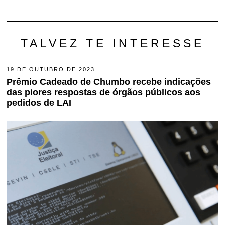
TALVEZ TE INTERESSE
19 DE OUTUBRO DE 2023
1
9
Prêmio Cadeado de Chumbo recebe indicações
D
das piores respostas de órgãos públicos aos
E
O
pedidos de LAI
U
T
U
B
R
O
D
E
2
0
2
3