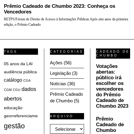
Prêmio Cadeado de Chumbo 2023: Conheça os
Vencedores
RETPS/Fórum de Direito de Acesso à Informações Públicas Após oito anos da primeira
edição, o Prêmio Cadeado
TAGS
CATEGORIAS
CADEADO DE
CHUMBO
Ações
(56)
05 anos da LAI
Votações
abertas:
audiência pública
Legislação
(3)
público irá
catálogo
CGA
escolher os
Notícias
(36)
dados
vencedores
CGM
CGU
Prêmio Cadeado
do Prêmio
abertos
Cadeado de
de Chumbo
(5)
Chumbo 2023
educação
georreferenciamento
ARQUIVO
Prêmio
Cadeado de
gestão
Arquivo
Chumbo