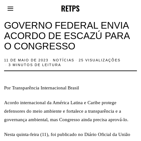
GOVERNO FEDERAL ENVIA
ACORDO DE ESCAZÚ PARA
O CONGRESSO
11 DE MAIO DE 2023
1
NOTÍCIAS
25 VISUALIZAÇÕES
1
3 MINUTOS DE LEITURA
D
E
M
A
Por Transparência Internacional Brasil
I
O
D
Acordo internacional da América Latina e Caribe protege
E
2
defensores do meio ambiente e fortalece a transparência e a
0
2
governança ambiental, mas Congresso ainda precisa aprová-lo.
3
Nesta quinta-feira (11), foi publicado no Diário Oficial da União