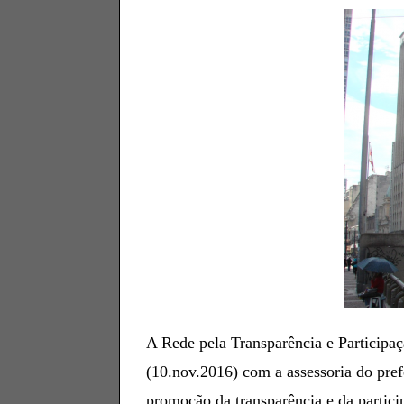
N
O
V
E
M
B
R
O
D
E
2
0
1
6
A Rede pela Transparência e Participaç
(10.nov.2016) com a assessoria do prefe
promoção da transparência e da partici