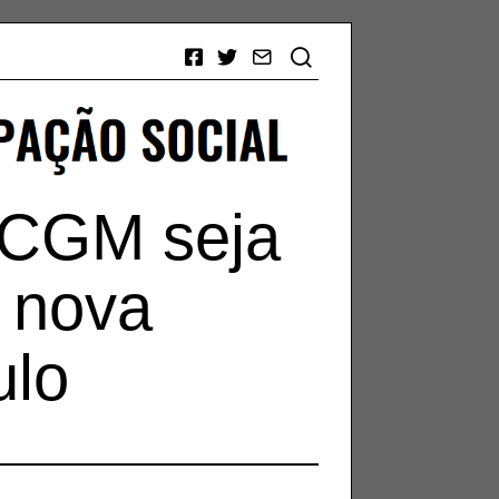
Facebook
Twitter
Email
 CGM seja
r nova
ulo