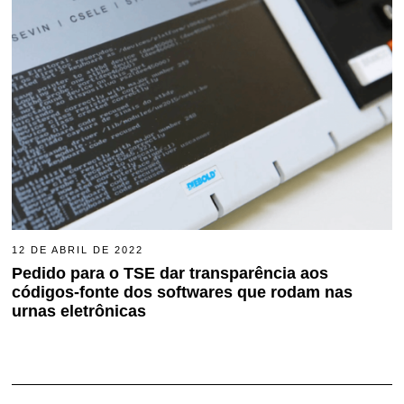
0
2
3
12 DE ABRIL DE 2022
4
D
Pedido para o TSE dar transparência aos
E
códigos-fonte dos softwares que rodam nas
A
G
urnas eletrônicas
O
S
T
O
D
E
2