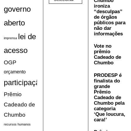
Chumbo
ironiza
governo
“desculpas”
de órgãos
aberto
públicos para
não dar
informações
lei de
imprensa
Vote no
acesso
prêmio
Cadeado de
OGP
Chumbo
orçamento
PRODESP é
finalista do
participação
grande
Prêmio
Prêmio
Cadeado de
Chumbo pela
Cadeado de
categoria
‘Que loucura,
Chumbo
cara!’
recursos humanos