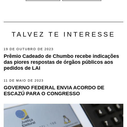
TALVEZ TE INTERESSE
19 DE OUTUBRO DE 2023
1
9
Prêmio Cadeado de Chumbo recebe indicações
D
das piores respostas de órgãos públicos aos
E
O
pedidos de LAI
U
T
U
11 DE MAIO DE 2023
1
B
1
GOVERNO FEDERAL ENVIA ACORDO DE
R
D
O
ESCAZÚ PARA O CONGRESSO
E
D
M
E
A
2
I
0
O
2
D
3
E
2