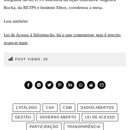
Rocha, da RETPS e Instituto Ethos, coordenou a mesa.
Leia também:
Lei de Acesso à Informação: há o que comemorar, mas é preciso
avançar mais
POST VIEWS:
39
CATÁLOGO
CGA
CGM
DADOS ABERTOS
GESTÃO
GOVERNO ABERTO
LEI DE ACESSO
PARTICIPAÇÃO
TRANSPARÊNCIA