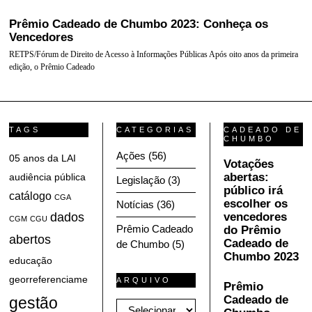
Prêmio Cadeado de Chumbo 2023: Conheça os
Vencedores
RETPS/Fórum de Direito de Acesso à Informações Públicas Após oito anos da primeira
edição, o Prêmio Cadeado
TAGS
CATEGORIAS
CADEADO DE
CHUMBO
Ações
(56)
05 anos da LAI
Votações
abertas:
audiência pública
Legislação
(3)
público irá
catálogo
CGA
escolher os
Notícias
(36)
dados
vencedores
CGM
CGU
Prêmio Cadeado
do Prêmio
abertos
Cadeado de
de Chumbo
(5)
Chumbo 2023
educação
georreferenciamento
ARQUIVO
Prêmio
Cadeado de
gestão
Arquivo