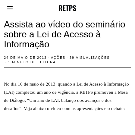
Assista ao vídeo do seminário
sobre a Lei de Acesso à
Informação
24 DE MAIO DE 2013
2
AÇÕES
39 VISUALIZAÇÕES
6
1 MINUTO DE LEITURA
D
E
M
A
No dia 16 de maio de 2013, quando a Lei de Acesso à Informação
I
O
(LAI) completou um ano de vigência, a RETPS promoveu a Mesa
D
E
de Diálogo: “Um ano de LAI: balanço dos avanços e dos
2
0
desafios”. Veja abaixo o vídeo com as apresentações e o debate:
1
3