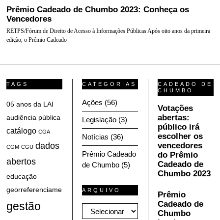
Prêmio Cadeado de Chumbo 2023: Conheça os
Vencedores
RETPS/Fórum de Direito de Acesso à Informações Públicas Após oito anos da primeira
edição, o Prêmio Cadeado
TAGS
CATEGORIAS
CADEADO DE
CHUMBO
Ações
(56)
05 anos da LAI
Votações
abertas:
audiência pública
Legislação
(3)
público irá
catálogo
CGA
escolher os
Notícias
(36)
dados
vencedores
CGM
CGU
Prêmio Cadeado
do Prêmio
abertos
Cadeado de
de Chumbo
(5)
Chumbo 2023
educação
georreferenciamento
ARQUIVO
Prêmio
Cadeado de
gestão
Arquivo
Chumbo