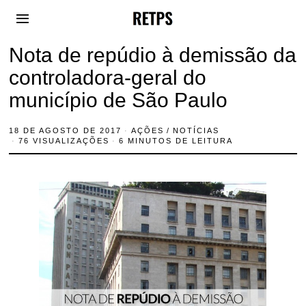
Nota de repúdio à demissão da
controladora-geral do
município de São Paulo
18 DE AGOSTO DE 2017
1
AÇÕES
/
NOTÍCIAS
8
76 VISUALIZAÇÕES
6 MINUTOS DE LEITURA
D
E
A
G
O
S
T
O
D
E
2
0
1
7