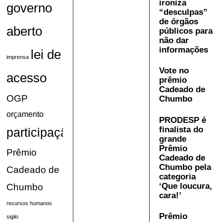
ironiza
governo
“desculpas”
de órgãos
aberto
públicos para
não dar
informações
lei de
imprensa
Vote no
acesso
prêmio
Cadeado de
OGP
Chumbo
orçamento
PRODESP é
finalista do
participação
grande
Prêmio
Prêmio
Cadeado de
Chumbo pela
Cadeado de
categoria
‘Que loucura,
Chumbo
cara!’
recursos humanos
Prêmio
sigilo