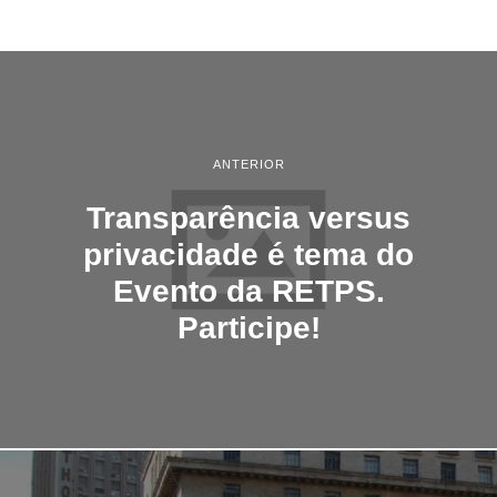
M
B
R
O
D
E
2
0
1
4
ANTERIOR
Transparência versus
privacidade é tema do
Evento da RETPS.
Participe!