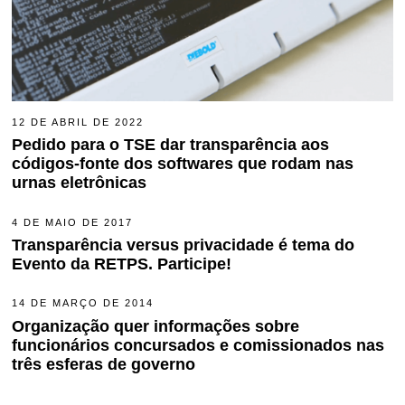
12 DE ABRIL DE 2022
4
D
Pedido para o TSE dar transparência aos
E
códigos-fonte dos softwares que rodam nas
A
G
urnas eletrônicas
O
S
T
4 DE MAIO DE 2017
1
O
1
Transparência versus privacidade é tema do
D
D
E
Evento da RETPS. Participe!
E
2
M
0
A
2
14 DE MARÇO DE 2014
2
I
2
2
O
Organização quer informações sobre
D
D
funcionários concursados e comissionados nas
E
E
D
2
três esferas de governo
E
0
Z
1
E
7