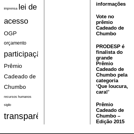
informações
lei de
imprensa
Vote no
acesso
prêmio
Cadeado de
OGP
Chumbo
orçamento
PRODESP é
finalista do
participação
grande
Prêmio
Prêmio
Cadeado de
Chumbo pela
Cadeado de
categoria
‘Que loucura,
Chumbo
cara!’
recursos humanos
Prêmio
sigilo
Cadeado de
transparência
Chumbo –
Edição 2015