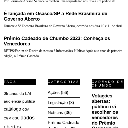
Por Fórum de Acesso Se você já recebeu uma resposta tão absurda a um pedido de
É lançada em Osasco/SP a Rede Brasileira de
Governo Aberto
Durante o 5º Encontro Brasileiro de Governo Aberto, ocorrido nos dias 10 e 11 de abril
Prêmio Cadeado de Chumbo 2023: Conheça os
Vencedores
RETPS/Fórum de Direito de Acesso à Informações Públicas Após oito anos da primeira
edição, o Prêmio Cadeado
TAGS
CATEGORIAS
CADEADO DE
CHUMBO
Ações
(56)
05 anos da LAI
Votações
abertas:
audiência pública
Legislação
(3)
público irá
catálogo
CGA
escolher os
Notícias
(36)
dados
vencedores
CGM
CGU
Prêmio Cadeado
do Prêmio
abertos